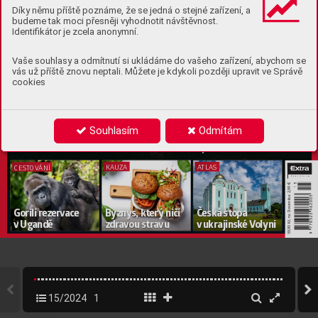
Díky němu příště poznáme, že se jedná o stejné zařízení, a
budeme tak moci přesněji vyhodnotit návštěvnost.
TRUE CRIME
Sla
vné útěky
Identifikátor je zcela anonymní.
Vaše souhlasy a odmítnutí si ukládáme do vašeho zařízení, abychom se
vás už příště znovu neptali. Můžete je kdykoli později upravit ve Správě
z Alcatr
azu
cookies
F
alešné hlavy
, 
vor
 z kabátů i krv
av
á 
vzpoura.
Souhlasím
Odmítám
P
odařilo se někomu př
ežít?
KAUZA
A
TLAS
CEST
OV
ÁNÍ
€
59,90 Kč, na Slovensku: 2,99 
Gorilí rez
ervace
Byzny
s, který ničí 
Česká stopa 
v
 Ugandě
zdra
vou stravu
v
ukrajinsk
é V
olyni
15/2024
1