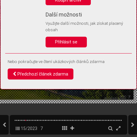
Díky němu příště poznáme, že se jedná o stejné zařízení, a
budeme tak moci přesněji vyhodnotit návštěvnost.
Identifikátor je zcela anonymní.
Další možnosti
Využijte další možnosti, jak získat placený
Vaše souhlasy a odmítnutí si ukládáme do vašeho zařízení, abychom se
obsah
vás už příště znovu neptali. Můžete je kdykoli později upravit ve Správě
cookies
Přihlásit se
Souhlasím
Odmítám
Nebo pokračujte ve čtení ukázkových článků zdarma
Předchozí článek zdarma
15/2023
7