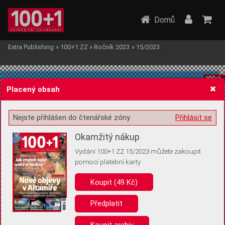
Domů
Extra Publishing
»
100+1 ZZ
»
Ročník 2023
»
15/2023
Placený obsah
Nejste přihlášen do čtenářské zóny
Přihlásit se
Žádost o souhlas s ukládáním volitelných informací
Okamžitý nákup
Vydání 100+1 ZZ 15/2023 můžete zakoupit
pomocí platební karty
Koupit (49 Kč)
Pro základní fungování webu nepotřebujeme ukládat žádné informace
(tzv. cookies apod.). Rádi bychom vás ale požádali o souhlas s
uložením volitelných informací:
Předplatit
Anonymní unikátní ID
Koupit archiv