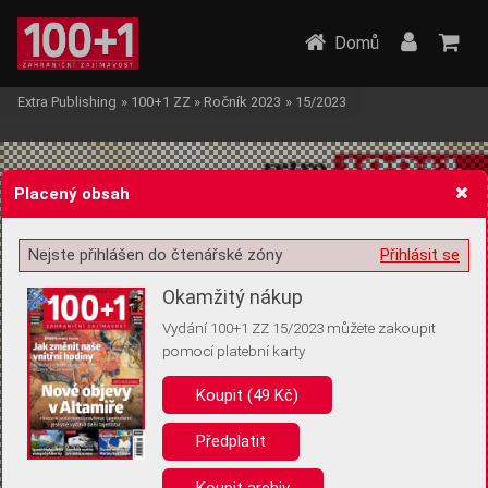
Domů
Extra Publishing
»
100+1 ZZ
»
Ročník 2023
»
15/2023
Placený obsah
Nejste přihlášen do čtenářské zóny
Přihlásit se
Žádost o souhlas s ukládáním volitelných informací
Okamžitý nákup
Vydání 100+1 ZZ 15/2023 můžete zakoupit
pomocí platební karty
Koupit (49 Kč)
Pro základní fungování webu nepotřebujeme ukládat žádné informace
(tzv. cookies apod.). Rádi bychom vás ale požádali o souhlas s
uložením volitelných informací:
Předplatit
Anonymní unikátní ID
Koupit archiv