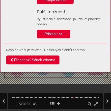
Díky němu příště poznáme, že se jedná o stejné zařízení, a
budeme tak moci přesněji vyhodnotit návštěvnost.
Identifikátor je zcela anonymní.
Další možnosti
Využijte další možnosti, jak získat placený
Vaše souhlasy a odmítnutí si ukládáme do vašeho zařízení, abychom se
obsah
vás už příště znovu neptali. Můžete je kdykoli později upravit ve Správě
cookies
Přihlásit se
Souhlasím
Odmítám
Nebo pokračujte ve čtení ukázkových článků zdarma
Předchozí článek zdarma
15/2023
45