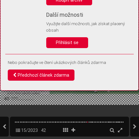
Díky němu příště poznáme, že se jedná o stejné zařízení, a
budeme tak moci přesněji vyhodnotit návštěvnost.
Identifikátor je zcela anonymní.
Další možnosti
Využijte další možnosti, jak získat placený
Vaše souhlasy a odmítnutí si ukládáme do vašeho zařízení, abychom se
obsah
vás už příště znovu neptali. Můžete je kdykoli později upravit ve Správě
cookies
Přihlásit se
Souhlasím
Odmítám
Nebo pokračujte ve čtení ukázkových článků zdarma
Předchozí článek zdarma
15/2023
42