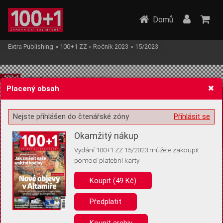
Domů
Extra Publishing
»
100+1 ZZ
»
Ročník 2023
»
15/2023
Placený obsah
Nejste přihlášen do čtenářské zóny
Přihlásit se
Žádost o souhlas s ukládáním volitelných informací
Okamžitý nákup
Vydání 100+1 ZZ 15/2023 můžete zakoupit
pomocí platební karty
Koupit (49 Kč)
Pro základní fungování webu nepotřebujeme ukládat žádné informace
(tzv. cookies apod.). Rádi bychom vás ale požádali o souhlas s
uložením volitelných informací:
Předplatit
Anonymní unikátní ID
Koupit archiv