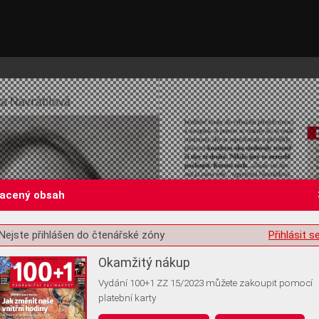
lacený obsah
Nejste přihlášen do čtenářské zóny
Přihlásit s
st o souhlas s ukládáním volitelných informací
Okamžitý nákup
Vydání 100+1 ZZ 15/2023 můžete zakoupit pomocí
platební karty