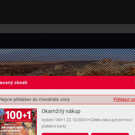
lacený obsah
Nejste přihlášen do čtenářské zóny
Přihlásit s
st o souhlas s ukládáním volitelných informací
Okamžitý nákup
Vydání 100+1 ZZ 15/2023 můžete zakoupit pomocí
platební karty