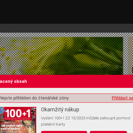
lacený obsah
Nejste přihlášen do čtenářské zóny
Přihlásit s
st o souhlas s ukládáním volitelných informací
Okamžitý nákup
Vydání 100+1 ZZ 15/2023 můžete zakoupit pomocí
platební karty