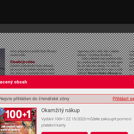
lacený obsah
Nejste přihlášen do čtenářské zóny
Přihlásit s
st o souhlas s ukládáním volitelných informací
Okamžitý nákup
Vydání 100+1 ZZ 15/2023 můžete zakoupit pomocí
platební karty