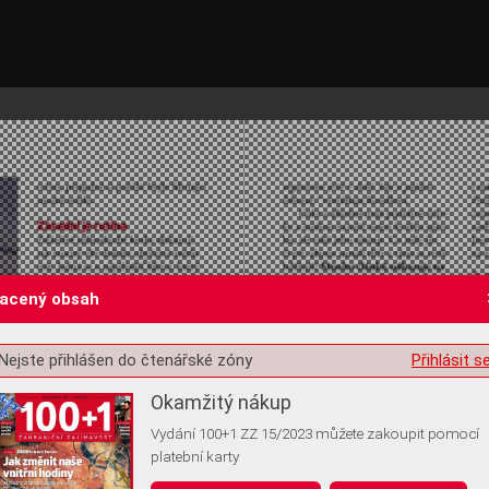
lacený obsah
Nejste přihlášen do čtenářské zóny
Přihlásit s
st o souhlas s ukládáním volitelných informací
Okamžitý nákup
Vydání 100+1 ZZ 15/2023 můžete zakoupit pomocí
platební karty