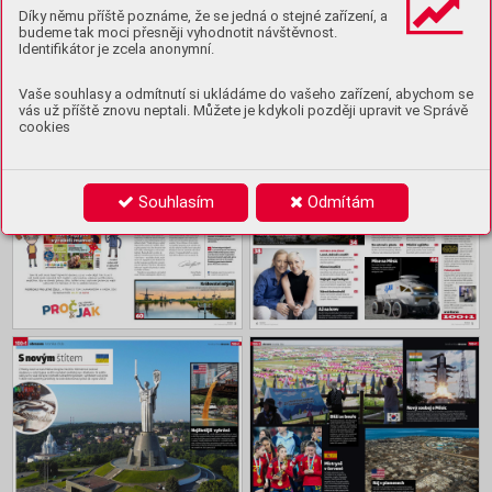
Ukázka
Díky němu příště poznáme, že se jedná o stejné zařízení, a
budeme tak moci přesněji vyhodnotit návštěvnost.
Koupit archiv
Identifikátor je zcela anonymní.
Vaše souhlasy a odmítnutí si ukládáme do vašeho zařízení, abychom se
vás už příště znovu neptali. Můžete je kdykoli později upravit ve Správě
Obsah
cookies
Souhlasím
Odmítám