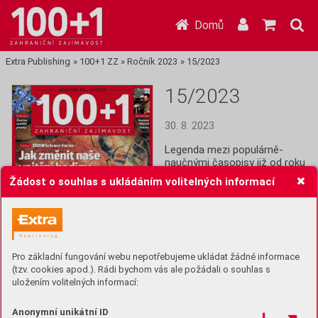
Domů
Extra Publishing
»
100+1 ZZ
»
Ročník 2023
»
15/2023
15/2023
30. 8. 2023
Legenda mezi populárně-
naučnými časopisy již od roku 
1964! Stoplusjednička je 
Žádost o souhlas s ukládáním volitelných informací
čtrnáctideník plný informací z 
celého světa: Historie, věda,  
technika, lidé, společnost a 
další zajímavosti.
Pro základní fungování webu nepotřebujeme ukládat žádné informace
Koupit (49 Kč)
(tzv. cookies apod.). Rádi bychom vás ale požádali o souhlas s
uložením volitelných informací:
Předplatit
Anonymní unikátní ID