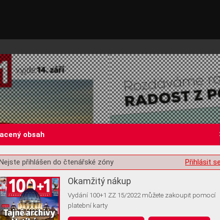
lacený obsah
Nejste přihlášen do čtenářské zóny
Přihlásit s
st o souhlas s ukládáním volitelných informací
Okamžitý nákup
Vydání 100+1 ZZ 15/2022 můžete zakoupit pomocí
platební karty