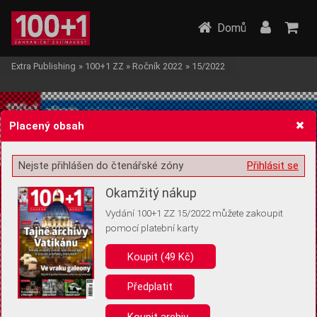
Domů
Extra Publishing
»
100+1 ZZ
»
Ročník 2022
»
15/2022
Placený obsah
Nejste přihlášen do čtenářské zóny
Přihlásit se
Žádost o souhlas s ukládáním volitelných informací
Okamžitý nákup
Vydání 100+1 ZZ 15/2022 můžete zakoupit
pomocí platební karty
Koupit (49 Kč)
Pro základní fungování webu nepotřebujeme ukládat žádné informace
(tzv. cookies apod.). Rádi bychom vás ale požádali o souhlas s
uložením volitelných informací:
Předplatit
Anonymní unikátní ID
Koupit archiv