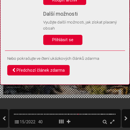
Díky němu příště poznáme, že se jedná o stejné zařízení, a
budeme tak moci přesněji vyhodnotit návštěvnost.
Identifikátor je zcela anonymní.
Další možnosti
Využijte další možnosti, jak získat placený
Vaše souhlasy a odmítnutí si ukládáme do vašeho zařízení, abychom se
obsah
vás už příště znovu neptali. Můžete je kdykoli později upravit ve Správě
cookies
Přihlásit se
Souhlasím
Odmítám
Nebo pokračujte ve čtení ukázkových článků zdarma
Předchozí článek zdarma
15/2022
40