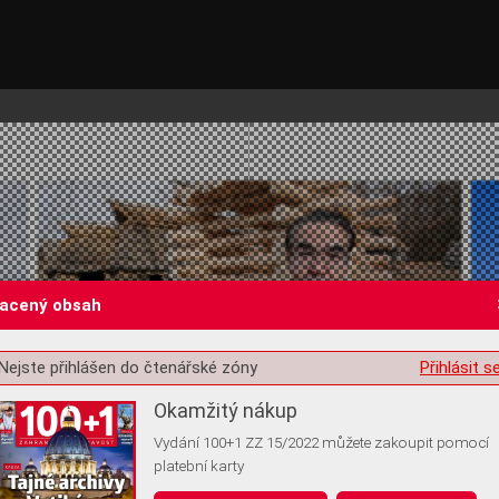
lacený obsah
Nejste přihlášen do čtenářské zóny
Přihlásit s
st o souhlas s ukládáním volitelných informací
Okamžitý nákup
Vydání 100+1 ZZ 15/2022 můžete zakoupit pomocí
platební karty