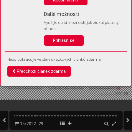
Díky němu příště poznáme, že se jedná o stejné zařízení, a
budeme tak moci přesněji vyhodnotit návštěvnost.
Identifikátor je zcela anonymní.
Další možnosti
Využijte další možnosti, jak získat placený
Vaše souhlasy a odmítnutí si ukládáme do vašeho zařízení, abychom se
obsah
vás už příště znovu neptali. Můžete je kdykoli později upravit ve Správě
cookies
Přihlásit se
Souhlasím
Odmítám
Nebo pokračujte ve čtení ukázkových článků zdarma
Předchozí článek zdarma
15/2022
29