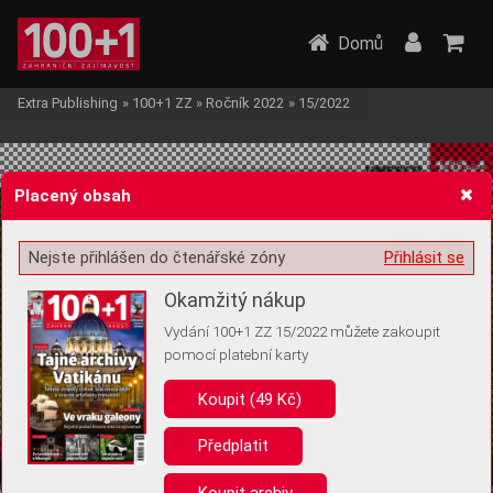
Domů
Extra Publishing
»
100+1 ZZ
»
Ročník 2022
»
15/2022
Placený obsah
Nejste přihlášen do čtenářské zóny
Přihlásit se
Žádost o souhlas s ukládáním volitelných informací
Okamžitý nákup
Vydání 100+1 ZZ 15/2022 můžete zakoupit
pomocí platební karty
Koupit (49 Kč)
Pro základní fungování webu nepotřebujeme ukládat žádné informace
(tzv. cookies apod.). Rádi bychom vás ale požádali o souhlas s
uložením volitelných informací:
Předplatit
Anonymní unikátní ID
Koupit archiv