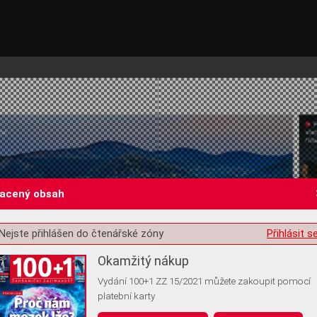
lacený obsah
Nejste přihlášen do čtenářské zóny
Přihlásit s
st o souhlas s ukládáním volitelných informací
Okamžitý nákup
Vydání 100+1 ZZ 15/2021 můžete zakoupit pomocí
platební karty