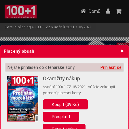
Domů
Extra Publishing
»
100+1 ZZ
»
Ročník 2021
»
15/2021
Placený obsah
Nejste přihlášen do čtenářské zóny
Přihlásit se
Žádost o souhlas s ukládáním volitelných informací
Okamžitý nákup
Vydání 100+1 ZZ 15/2021 můžete zakoupit
pomocí platební karty
Koupit (39 Kč)
Pro základní fungování webu nepotřebujeme ukládat žádné informace
(tzv. cookies apod.). Rádi bychom vás ale požádali o souhlas s
uložením volitelných informací:
Předplatit
Anonymní unikátní ID
Koupit archiv