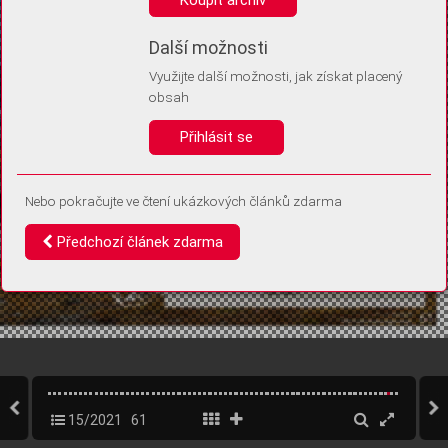
Díky němu příště poznáme, že se jedná o stejné zařízení, a
budeme tak moci přesněji vyhodnotit návštěvnost.
Identifikátor je zcela anonymní.
Další možnosti
Využijte další možnosti, jak získat placený
Vaše souhlasy a odmítnutí si ukládáme do vašeho zařízení, abychom se
obsah
vás už příště znovu neptali. Můžete je kdykoli později upravit ve Správě
cookies
Přihlásit se
Souhlasím
Odmítám
Nebo pokračujte ve čtení ukázkových článků zdarma
Předchozí článek zdarma
15/2021
61