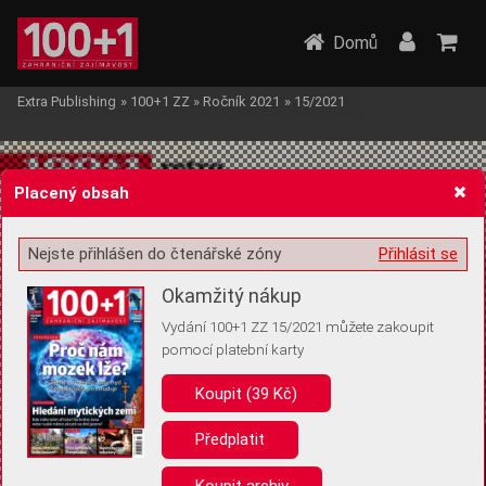
Domů
Extra Publishing
»
100+1 ZZ
»
Ročník 2021
»
15/2021
Placený obsah
Nejste přihlášen do čtenářské zóny
Přihlásit se
Žádost o souhlas s ukládáním volitelných informací
Okamžitý nákup
Vydání 100+1 ZZ 15/2021 můžete zakoupit
pomocí platební karty
Koupit (39 Kč)
Pro základní fungování webu nepotřebujeme ukládat žádné informace
(tzv. cookies apod.). Rádi bychom vás ale požádali o souhlas s
uložením volitelných informací:
Předplatit
Anonymní unikátní ID
Koupit archiv