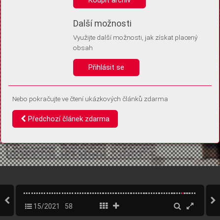
Díky němu příště poznáme, že se jedná o stejné zařízení, a
budeme tak moci přesněji vyhodnotit návštěvnost.
Identifikátor je zcela anonymní.
Další možnosti
Využijte další možnosti, jak získat placený
Vaše souhlasy a odmítnutí si ukládáme do vašeho zařízení, abychom se
obsah
vás už příště znovu neptali. Můžete je kdykoli později upravit ve Správě
cookies
Přihlásit se
Souhlasím
Odmítám
Nebo pokračujte ve čtení ukázkových článků zdarma
Předchozí článek zdarma
15/2021
58