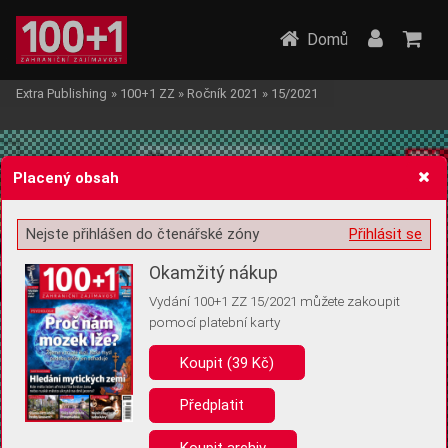
Domů
Extra Publishing
»
100+1 ZZ
»
Ročník 2021
»
15/2021
Placený obsah
Nejste přihlášen do čtenářské zóny
Přihlásit se
Žádost o souhlas s ukládáním volitelných informací
Okamžitý nákup
Vydání 100+1 ZZ 15/2021 můžete zakoupit
pomocí platební karty
Koupit (39 Kč)
Pro základní fungování webu nepotřebujeme ukládat žádné informace
(tzv. cookies apod.). Rádi bychom vás ale požádali o souhlas s
uložením volitelných informací:
Předplatit
Anonymní unikátní ID
Koupit archiv