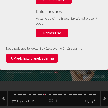
Díky němu příště poznáme, že se jedná o stejné zařízení, a
budeme tak moci přesněji vyhodnotit návštěvnost.
Identifikátor je zcela anonymní.
Další možnosti
Využijte další možnosti, jak získat placený
Vaše souhlasy a odmítnutí si ukládáme do vašeho zařízení, abychom se
obsah
vás už příště znovu neptali. Můžete je kdykoli později upravit ve Správě
cookies
Přihlásit se
Souhlasím
Odmítám
Nebo pokračujte ve čtení ukázkových článků zdarma
Předchozí článek zdarma
15/2021
25