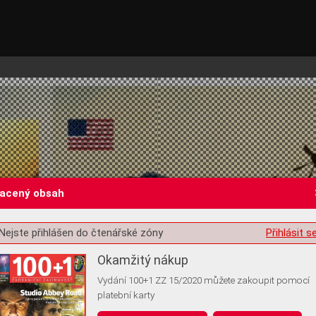
lacený obsah
Nejste přihlášen do čtenářské zóny
Přihlásit s
st o souhlas s ukládáním volitelných informací
Okamžitý nákup
Vydání 100+1 ZZ 15/2020 můžete zakoupit pomocí
platební karty