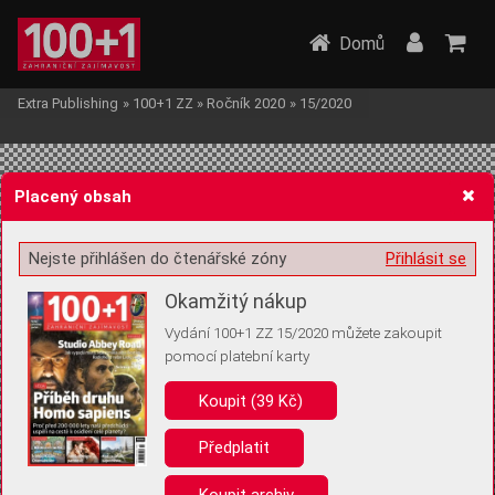
Domů
Extra Publishing
»
100+1 ZZ
»
Ročník 2020
»
15/2020
Placený obsah
Nejste přihlášen do čtenářské zóny
Přihlásit se
Žádost o souhlas s ukládáním volitelných informací
Okamžitý nákup
Vydání 100+1 ZZ 15/2020 můžete zakoupit
pomocí platební karty
Koupit (39 Kč)
Pro základní fungování webu nepotřebujeme ukládat žádné informace
(tzv. cookies apod.). Rádi bychom vás ale požádali o souhlas s
uložením volitelných informací:
Předplatit
Anonymní unikátní ID
Koupit archiv