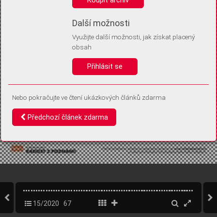
Díky němu příště poznáme, že se jedná o stejné zařízení, a
budeme tak moci přesněji vyhodnotit návštěvnost.
Identifikátor je zcela anonymní.
Další možnosti
Využijte další možnosti, jak získat placený
Vaše souhlasy a odmítnutí si ukládáme do vašeho zařízení, abychom se
obsah
vás už příště znovu neptali. Můžete je kdykoli později upravit ve Správě
cookies
Přihlásit se
Souhlasím
Odmítám
Nebo pokračujte ve čtení ukázkových článků zdarma
Předchozí článek zdarma
15/2020
67