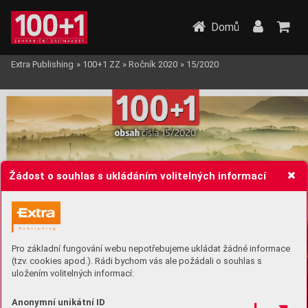
Domů
Extra Publishing
»
100+1 ZZ
»
Ročník 2020
»
15/2020
Žádost o souhlas s ukládáním volitelných informací
Pro základní fungování webu nepotřebujeme ukládat žádné informace
(tzv. cookies apod.). Rádi bychom vás ale požádali o souhlas s
uložením volitelných informací:
Anonymní unikátní ID