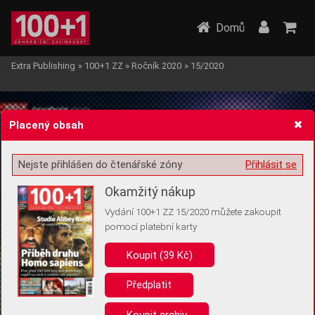
Domů
Extra Publishing
»
100+1 ZZ
»
Ročník 2020
»
15/2020
Placený obsah
Nejste přihlášen do čtenářské zóny
Přihlásit se
Žádost o souhlas s ukládáním volitelných informací
Okamžitý nákup
Vydání 100+1 ZZ 15/2020 můžete zakoupit
pomocí platební karty
Koupit (39 Kč)
Pro základní fungování webu nepotřebujeme ukládat žádné informace
(tzv. cookies apod.). Rádi bychom vás ale požádali o souhlas s
uložením volitelných informací:
Předplatit
Anonymní unikátní ID
Koupit archiv