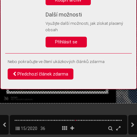
Díky němu příště poznáme, že se jedná o stejné zařízení, a
budeme tak moci přesněji vyhodnotit návštěvnost.
Identifikátor je zcela anonymní.
Další možnosti
Využijte další možnosti, jak získat placený
Vaše souhlasy a odmítnutí si ukládáme do vašeho zařízení, abychom se
obsah
vás už příště znovu neptali. Můžete je kdykoli později upravit ve Správě
cookies
Přihlásit se
Souhlasím
Odmítám
Nebo pokračujte ve čtení ukázkových článků zdarma
Předchozí článek zdarma
15/2020
36