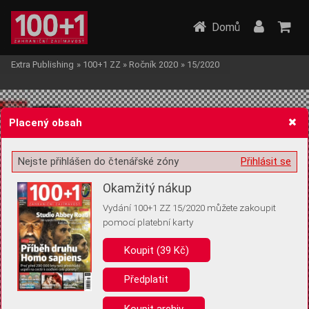
Domů
Extra Publishing
»
100+1 ZZ
»
Ročník 2020
»
15/2020
Placený obsah
Nejste přihlášen do čtenářské zóny
Přihlásit se
Žádost o souhlas s ukládáním volitelných informací
Okamžitý nákup
Vydání 100+1 ZZ 15/2020 můžete zakoupit
pomocí platební karty
Koupit (39 Kč)
Pro základní fungování webu nepotřebujeme ukládat žádné informace
(tzv. cookies apod.). Rádi bychom vás ale požádali o souhlas s
uložením volitelných informací:
Předplatit
Anonymní unikátní ID
Koupit archiv