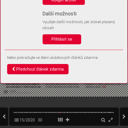
Díky němu příště poznáme, že se jedná o stejné zařízení, a
budeme tak moci přesněji vyhodnotit návštěvnost.
Identifikátor je zcela anonymní.
Další možnosti
Využijte další možnosti, jak získat placený
Vaše souhlasy a odmítnutí si ukládáme do vašeho zařízení, abychom se
obsah
vás už příště znovu neptali. Můžete je kdykoli později upravit ve Správě
cookies
Přihlásit se
Souhlasím
Odmítám
Nebo pokračujte ve čtení ukázkových článků zdarma
Předchozí článek zdarma
15/2020
30