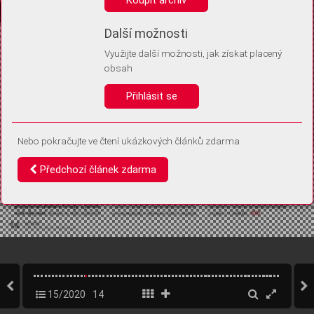
Díky němu příště poznáme, že se jedná o stejné zařízení, a
budeme tak moci přesněji vyhodnotit návštěvnost.
Identifikátor je zcela anonymní.
Další možnosti
Využijte další možnosti, jak získat placený
Vaše souhlasy a odmítnutí si ukládáme do vašeho zařízení, abychom se
obsah
vás už příště znovu neptali. Můžete je kdykoli později upravit ve Správě
cookies
Přihlásit se
Souhlasím
Odmítám
Nebo pokračujte ve čtení ukázkových článků zdarma
Předchozí článek zdarma
15/2020
14