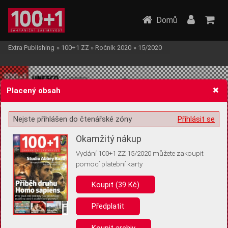
Domů
Extra Publishing
»
100+1 ZZ
»
Ročník 2020
»
15/2020
Placený obsah
Nejste přihlášen do čtenářské zóny
Přihlásit se
Žádost o souhlas s ukládáním volitelných informací
Okamžitý nákup
Vydání 100+1 ZZ 15/2020 můžete zakoupit
pomocí platební karty
Koupit (39 Kč)
Pro základní fungování webu nepotřebujeme ukládat žádné informace
(tzv. cookies apod.). Rádi bychom vás ale požádali o souhlas s
uložením volitelných informací:
Předplatit
Anonymní unikátní ID
Koupit archiv