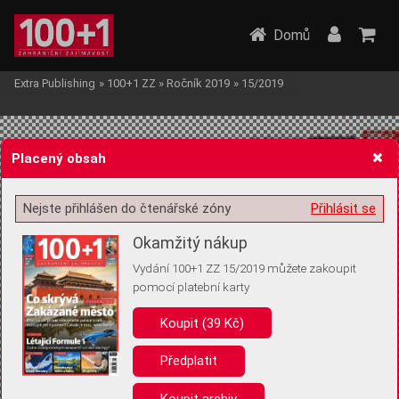
Domů
Extra Publishing
»
100+1 ZZ
»
Ročník 2019
»
15/2019
Placený obsah
Nejste přihlášen do čtenářské zóny
Přihlásit se
Žádost o souhlas s ukládáním volitelných informací
Okamžitý nákup
Vydání 100+1 ZZ 15/2019 můžete zakoupit
pomocí platební karty
Koupit (39 Kč)
Pro základní fungování webu nepotřebujeme ukládat žádné informace
(tzv. cookies apod.). Rádi bychom vás ale požádali o souhlas s
uložením volitelných informací:
Předplatit
Anonymní unikátní ID
Koupit archiv