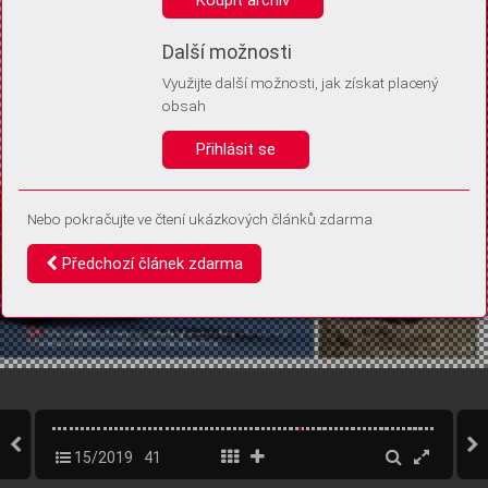
Díky němu příště poznáme, že se jedná o stejné zařízení, a
budeme tak moci přesněji vyhodnotit návštěvnost.
Identifikátor je zcela anonymní.
Další možnosti
Využijte další možnosti, jak získat placený
Vaše souhlasy a odmítnutí si ukládáme do vašeho zařízení, abychom se
obsah
vás už příště znovu neptali. Můžete je kdykoli později upravit ve Správě
cookies
Přihlásit se
Souhlasím
Odmítám
Nebo pokračujte ve čtení ukázkových článků zdarma
Předchozí článek zdarma
15/2019
41