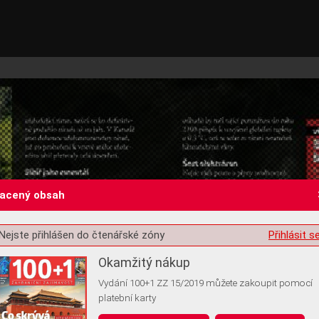
lacený obsah
Nejste přihlášen do čtenářské zóny
Přihlásit s
st o souhlas s ukládáním volitelných informací
Okamžitý nákup
Vydání 100+1 ZZ 15/2019 můžete zakoupit pomocí
platební karty