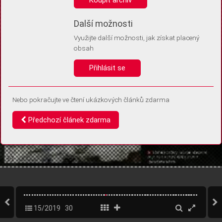
Díky němu příště poznáme, že se jedná o stejné zařízení, a
budeme tak moci přesněji vyhodnotit návštěvnost.
Identifikátor je zcela anonymní.
Další možnosti
Využijte další možnosti, jak získat placený
Vaše souhlasy a odmítnutí si ukládáme do vašeho zařízení, abychom se
obsah
vás už příště znovu neptali. Můžete je kdykoli později upravit ve Správě
cookies
Přihlásit se
Souhlasím
Odmítám
Nebo pokračujte ve čtení ukázkových článků zdarma
Předchozí článek zdarma
15/2019
30