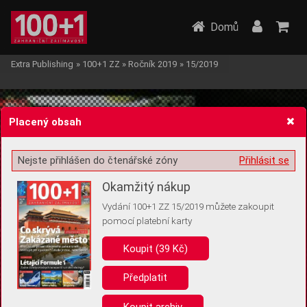
Domů
Extra Publishing
»
100+1 ZZ
»
Ročník 2019
»
15/2019
Placený obsah
Nejste přihlášen do čtenářské zóny
Přihlásit se
Žádost o souhlas s ukládáním volitelných informací
Okamžitý nákup
Vydání 100+1 ZZ 15/2019 můžete zakoupit
pomocí platební karty
Koupit (39 Kč)
Pro základní fungování webu nepotřebujeme ukládat žádné informace
(tzv. cookies apod.). Rádi bychom vás ale požádali o souhlas s
uložením volitelných informací:
Předplatit
Anonymní unikátní ID
Koupit archiv