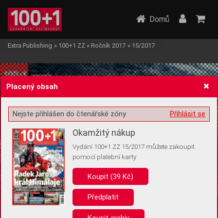
Domů
Extra Publishing
»
100+1 ZZ
»
Ročník 2017
»
15/2017
Placený obsah
Nejste přihlášen do čtenářské zóny
Přihlásit se
Žádost o souhlas s ukládáním volitelných informací
Okamžitý nákup
Vydání 100+1 ZZ 15/2017 můžete zakoupit
pomocí platební karty
Koupit (39 Kč)
Pro základní fungování webu nepotřebujeme ukládat žádné informace
(tzv. cookies apod.). Rádi bychom vás ale požádali o souhlas s
uložením volitelných informací:
Předplatit
Anonymní unikátní ID
Koupit archiv