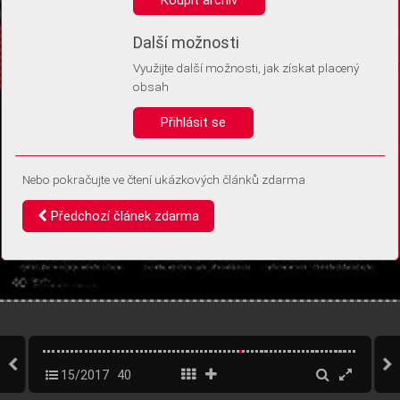
Díky němu příště poznáme, že se jedná o stejné zařízení, a
budeme tak moci přesněji vyhodnotit návštěvnost.
Identifikátor je zcela anonymní.
Další možnosti
Využijte další možnosti, jak získat placený
Vaše souhlasy a odmítnutí si ukládáme do vašeho zařízení, abychom se
obsah
vás už příště znovu neptali. Můžete je kdykoli později upravit ve Správě
cookies
Přihlásit se
Souhlasím
Odmítám
Nebo pokračujte ve čtení ukázkových článků zdarma
Předchozí článek zdarma
15/2017
40