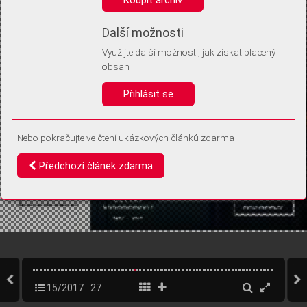
Díky němu příště poznáme, že se jedná o stejné zařízení, a
budeme tak moci přesněji vyhodnotit návštěvnost.
Identifikátor je zcela anonymní.
Další možnosti
Využijte další možnosti, jak získat placený
Vaše souhlasy a odmítnutí si ukládáme do vašeho zařízení, abychom se
obsah
vás už příště znovu neptali. Můžete je kdykoli později upravit ve Správě
cookies
Přihlásit se
Souhlasím
Odmítám
Nebo pokračujte ve čtení ukázkových článků zdarma
Předchozí článek zdarma
15/2017
27