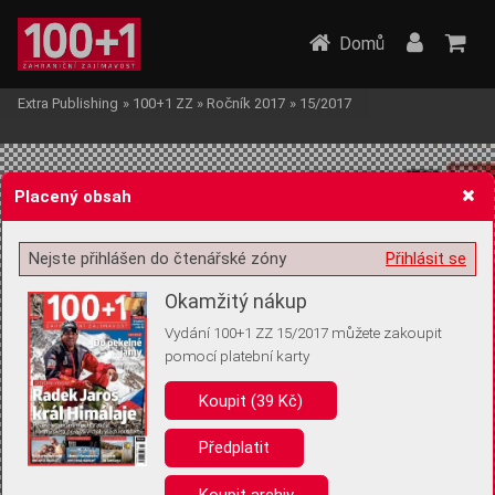
Domů
Extra Publishing
»
100+1 ZZ
»
Ročník 2017
»
15/2017
Placený obsah
Nejste přihlášen do čtenářské zóny
Přihlásit se
Žádost o souhlas s ukládáním volitelných informací
Okamžitý nákup
Vydání 100+1 ZZ 15/2017 můžete zakoupit
pomocí platební karty
Koupit (39 Kč)
Pro základní fungování webu nepotřebujeme ukládat žádné informace
(tzv. cookies apod.). Rádi bychom vás ale požádali o souhlas s
uložením volitelných informací:
Předplatit
Anonymní unikátní ID
Koupit archiv