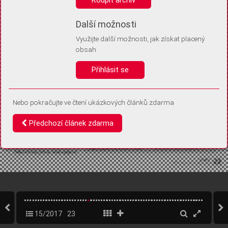
Díky němu příště poznáme, že se jedná o stejné zařízení, a
budeme tak moci přesněji vyhodnotit návštěvnost.
Identifikátor je zcela anonymní.
Další možnosti
Využijte další možnosti, jak získat placený
Vaše souhlasy a odmítnutí si ukládáme do vašeho zařízení, abychom se
obsah
vás už příště znovu neptali. Můžete je kdykoli později upravit ve Správě
cookies
Přihlásit se
Souhlasím
Odmítám
Nebo pokračujte ve čtení ukázkových článků zdarma
Předchozí článek zdarma
15/2017
23