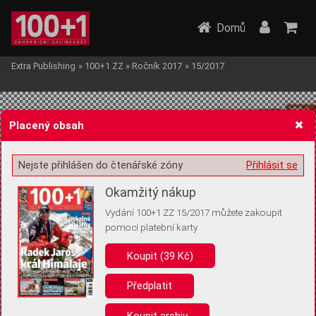
Domů
Extra Publishing
»
100+1 ZZ
»
Ročník 2017
»
15/2017
Placený obsah
Nejste přihlášen do čtenářské zóny
Přihlásit se
Žádost o souhlas s ukládáním volitelných informací
Okamžitý nákup
Vydání 100+1 ZZ 15/2017 můžete zakoupit
pomocí platební karty
Koupit (39 Kč)
Pro základní fungování webu nepotřebujeme ukládat žádné informace
(tzv. cookies apod.). Rádi bychom vás ale požádali o souhlas s
uložením volitelných informací:
Předplatit
Anonymní unikátní ID
Koupit archiv