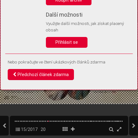
Díky němu příště poznáme, že se jedná o stejné zařízení, a
budeme tak moci přesněji vyhodnotit návštěvnost.
Identifikátor je zcela anonymní.
Další možnosti
Využijte další možnosti, jak získat placený
Vaše souhlasy a odmítnutí si ukládáme do vašeho zařízení, abychom se
obsah
vás už příště znovu neptali. Můžete je kdykoli později upravit ve Správě
cookies
Přihlásit se
Souhlasím
Odmítám
Nebo pokračujte ve čtení ukázkových článků zdarma
Předchozí článek zdarma
15/2017
20