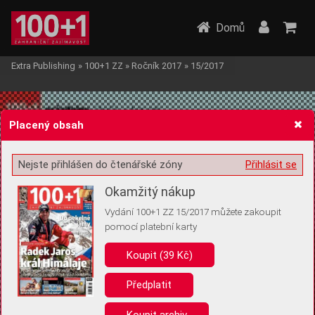
Domů
Extra Publishing
»
100+1 ZZ
»
Ročník 2017
»
15/2017
Placený obsah
Nejste přihlášen do čtenářské zóny
Přihlásit se
Žádost o souhlas s ukládáním volitelných informací
Okamžitý nákup
Vydání 100+1 ZZ 15/2017 můžete zakoupit
pomocí platební karty
Koupit (39 Kč)
Pro základní fungování webu nepotřebujeme ukládat žádné informace
(tzv. cookies apod.). Rádi bychom vás ale požádali o souhlas s
uložením volitelných informací:
Předplatit
Anonymní unikátní ID
Koupit archiv