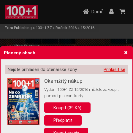
Domů
Extra Publishing
»
100+1 ZZ
»
Ročník 2016
»
15/2016
Placený obsah
Nejste přihlášen do čtenářské zóny
Přihlásit se
Žádost o souhlas s ukládáním volitelných informací
Okamžitý nákup
Vydání 100+1 ZZ 15/2016 můžete zakoupit
pomocí platební karty
Koupit (39 Kč)
Pro základní fungování webu nepotřebujeme ukládat žádné informace
(tzv. cookies apod.). Rádi bychom vás ale požádali o souhlas s
uložením volitelných informací:
Předplatit
Anonymní unikátní ID
Koupit archiv