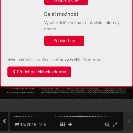
Díky němu příště poznáme, že se jedná o stejné zařízení, a
budeme tak moci přesněji vyhodnotit návštěvnost.
Identifikátor je zcela anonymní.
Další možnosti
Využijte další možnosti, jak získat placený
Vaše souhlasy a odmítnutí si ukládáme do vašeho zařízení, abychom se
obsah
vás už příště znovu neptali. Můžete je kdykoli později upravit ve Správě
cookies
Přihlásit se
Souhlasím
Odmítám
Nebo pokračujte ve čtení ukázkových článků zdarma
Předchozí článek zdarma
15/2016
106