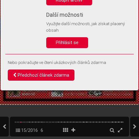
Díky němu příště poznáme, že se jedná o stejné zařízení, a
budeme tak moci přesněji vyhodnotit návštěvnost.
Identifikátor je zcela anonymní.
Další možnosti
Využijte další možnosti, jak získat placený
Vaše souhlasy a odmítnutí si ukládáme do vašeho zařízení, abychom se
obsah
vás už příště znovu neptali. Můžete je kdykoli později upravit ve Správě
cookies
Přihlásit se
Souhlasím
Odmítám
Nebo pokračujte ve čtení ukázkových článků zdarma
Předchozí článek zdarma
15/2016
6