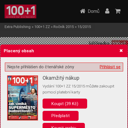
Domů
Extra Publishing
»
100+1 ZZ
»
Ročník 2015
»
15/2015
Placený obsah
Nejste přihlášen do čtenářské zóny
Přihlásit se
Žádost o souhlas s ukládáním volitelných informací
Okamžitý nákup
Vydání 100+1 ZZ 15/2015 můžete zakoupit
pomocí platební karty
Koupit (39 Kč)
Pro základní fungování webu nepotřebujeme ukládat žádné informace
(tzv. cookies apod.). Rádi bychom vás ale požádali o souhlas s
uložením volitelných informací:
Předplatit
Anonymní unikátní ID
Koupit archiv