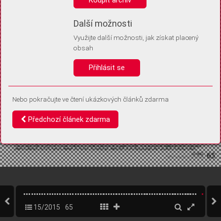
Díky němu příště poznáme, že se jedná o stejné zařízení, a
budeme tak moci přesněji vyhodnotit návštěvnost.
Identifikátor je zcela anonymní.
Další možnosti
Využijte další možnosti, jak získat placený
Vaše souhlasy a odmítnutí si ukládáme do vašeho zařízení, abychom se
obsah
vás už příště znovu neptali. Můžete je kdykoli později upravit ve Správě
cookies
Přihlásit se
Souhlasím
Odmítám
Nebo pokračujte ve čtení ukázkových článků zdarma
Předchozí článek zdarma
15/2015
65