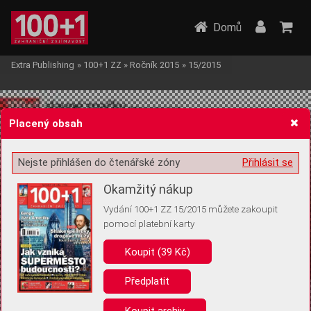
Domů
Extra Publishing
»
100+1 ZZ
»
Ročník 2015
»
15/2015
Placený obsah
Nejste přihlášen do čtenářské zóny
Přihlásit se
Žádost o souhlas s ukládáním volitelných informací
Okamžitý nákup
Vydání 100+1 ZZ 15/2015 můžete zakoupit
pomocí platební karty
Koupit (39 Kč)
Pro základní fungování webu nepotřebujeme ukládat žádné informace
(tzv. cookies apod.). Rádi bychom vás ale požádali o souhlas s
uložením volitelných informací:
Předplatit
Anonymní unikátní ID
Koupit archiv