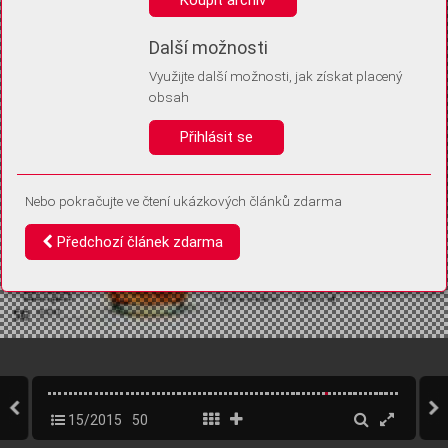
Díky němu příště poznáme, že se jedná o stejné zařízení, a
budeme tak moci přesněji vyhodnotit návštěvnost.
Identifikátor je zcela anonymní.
Další možnosti
Využijte další možnosti, jak získat placený
Vaše souhlasy a odmítnutí si ukládáme do vašeho zařízení, abychom se
obsah
vás už příště znovu neptali. Můžete je kdykoli později upravit ve Správě
cookies
Přihlásit se
Souhlasím
Odmítám
Nebo pokračujte ve čtení ukázkových článků zdarma
Předchozí článek zdarma
15/2015
50