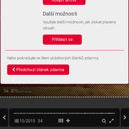
Díky němu příště poznáme, že se jedná o stejné zařízení, a
budeme tak moci přesněji vyhodnotit návštěvnost.
Identifikátor je zcela anonymní.
Další možnosti
Využijte další možnosti, jak získat placený
Vaše souhlasy a odmítnutí si ukládáme do vašeho zařízení, abychom se
obsah
vás už příště znovu neptali. Můžete je kdykoli později upravit ve Správě
cookies
Přihlásit se
Souhlasím
Odmítám
Nebo pokračujte ve čtení ukázkových článků zdarma
Předchozí článek zdarma
15/2015
34