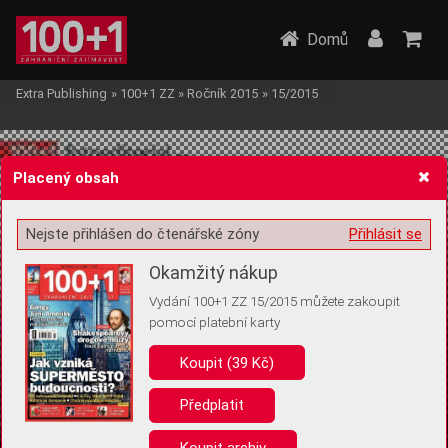
Domů
Extra Publishing
»
100+1 ZZ
»
Ročník 2015
»
15/2015
Placený obsah
Nejste přihlášen do čtenářské zóny
Přihlásit se
Žádost o souhlas s ukládáním volitelných informací
Okamžitý nákup
Vydání 100+1 ZZ 15/2015 můžete zakoupit
pomocí platební karty
Koupit (39 Kč)
Pro základní fungování webu nepotřebujeme ukládat žádné informace
(tzv. cookies apod.). Rádi bychom vás ale požádali o souhlas s
uložením volitelných informací:
Předplatit
Anonymní unikátní ID
Koupit archiv