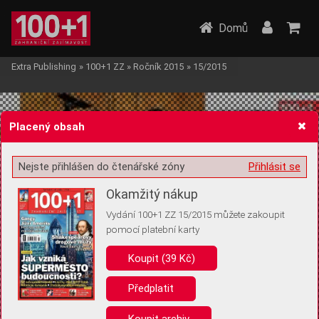
Domů
Extra Publishing
»
100+1 ZZ
»
Ročník 2015
»
15/2015
Placený obsah
Nejste přihlášen do čtenářské zóny
Přihlásit se
Žádost o souhlas s ukládáním volitelných informací
Okamžitý nákup
Vydání 100+1 ZZ 15/2015 můžete zakoupit
pomocí platební karty
Koupit (39 Kč)
Pro základní fungování webu nepotřebujeme ukládat žádné informace
(tzv. cookies apod.). Rádi bychom vás ale požádali o souhlas s
uložením volitelných informací:
Předplatit
Anonymní unikátní ID
Koupit archiv