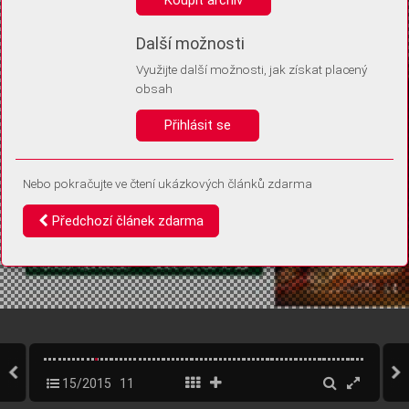
Díky němu příště poznáme, že se jedná o stejné zařízení, a
budeme tak moci přesněji vyhodnotit návštěvnost.
Identifikátor je zcela anonymní.
Další možnosti
Využijte další možnosti, jak získat placený
Vaše souhlasy a odmítnutí si ukládáme do vašeho zařízení, abychom se
obsah
vás už příště znovu neptali. Můžete je kdykoli později upravit ve Správě
cookies
Přihlásit se
Souhlasím
Odmítám
Nebo pokračujte ve čtení ukázkových článků zdarma
Předchozí článek zdarma
15/2015
11