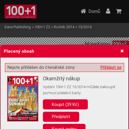
Domů
Extra Publishing
»
100+1 ZZ
»
Ročník 2014
»
15/2014
Placený obsah
Nejste přihlášen do čtenářské zóny
Přihlásit se
Žádost o souhlas s ukládáním volitelných informací
Okamžitý nákup
Vydání 100+1 ZZ 15/2014 můžete zakoupit
pomocí platební karty
Koupit (39 Kč)
Pro základní fungování webu nepotřebujeme ukládat žádné informace
(tzv. cookies apod.). Rádi bychom vás ale požádali o souhlas s
uložením volitelných informací:
Předplatit
Anonymní unikátní ID
Koupit archiv