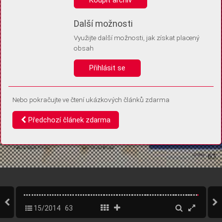
Díky němu příště poznáme, že se jedná o stejné zařízení, a
budeme tak moci přesněji vyhodnotit návštěvnost.
Identifikátor je zcela anonymní.
Další možnosti
Využijte další možnosti, jak získat placený
Vaše souhlasy a odmítnutí si ukládáme do vašeho zařízení, abychom se
obsah
vás už příště znovu neptali. Můžete je kdykoli později upravit ve Správě
cookies
Přihlásit se
Souhlasím
Odmítám
Nebo pokračujte ve čtení ukázkových článků zdarma
Předchozí článek zdarma
15/2014
63