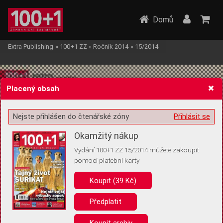
Domů
Extra Publishing
»
100+1 ZZ
»
Ročník 2014
»
15/2014
Placený obsah
Nejste přihlášen do čtenářské zóny
Přihlásit se
Žádost o souhlas s ukládáním volitelných informací
Okamžitý nákup
Vydání 100+1 ZZ 15/2014 můžete zakoupit
pomocí platební karty
Koupit (39 Kč)
Pro základní fungování webu nepotřebujeme ukládat žádné informace
(tzv. cookies apod.). Rádi bychom vás ale požádali o souhlas s
uložením volitelných informací:
Předplatit
Anonymní unikátní ID
Koupit archiv