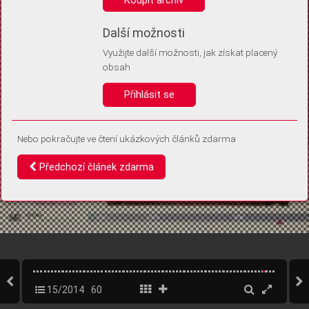
Díky němu příště poznáme, že se jedná o stejné zařízení, a
budeme tak moci přesněji vyhodnotit návštěvnost.
Identifikátor je zcela anonymní.
Další možnosti
Využijte další možnosti, jak získat placený
Vaše souhlasy a odmítnutí si ukládáme do vašeho zařízení, abychom se
obsah
vás už příště znovu neptali. Můžete je kdykoli později upravit ve Správě
cookies
Přihlásit se
Souhlasím
Odmítám
Nebo pokračujte ve čtení ukázkových článků zdarma
Předchozí článek zdarma
15/2014
60