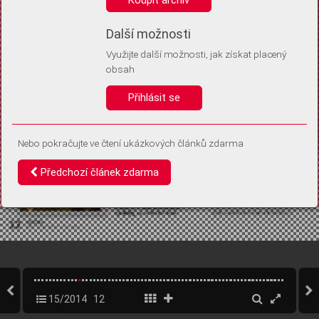
Díky němu příště poznáme, že se jedná o stejné zařízení, a
budeme tak moci přesněji vyhodnotit návštěvnost.
Identifikátor je zcela anonymní.
Další možnosti
Využijte další možnosti, jak získat placený
Vaše souhlasy a odmítnutí si ukládáme do vašeho zařízení, abychom se
obsah
vás už příště znovu neptali. Můžete je kdykoli později upravit ve Správě
cookies
Přihlásit se
Souhlasím
Odmítám
Nebo pokračujte ve čtení ukázkových článků zdarma
Předchozí článek zdarma
15/2014
12