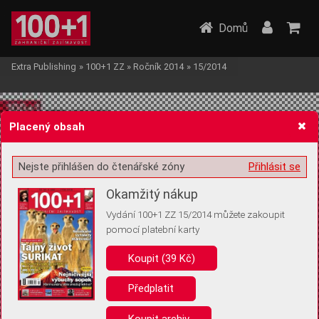
Domů
Extra Publishing
»
100+1 ZZ
»
Ročník 2014
»
15/2014
Placený obsah
Nejste přihlášen do čtenářské zóny
Přihlásit se
Žádost o souhlas s ukládáním volitelných informací
Okamžitý nákup
Vydání 100+1 ZZ 15/2014 můžete zakoupit
pomocí platební karty
Koupit (39 Kč)
Pro základní fungování webu nepotřebujeme ukládat žádné informace
(tzv. cookies apod.). Rádi bychom vás ale požádali o souhlas s
uložením volitelných informací:
Předplatit
Anonymní unikátní ID
Koupit archiv