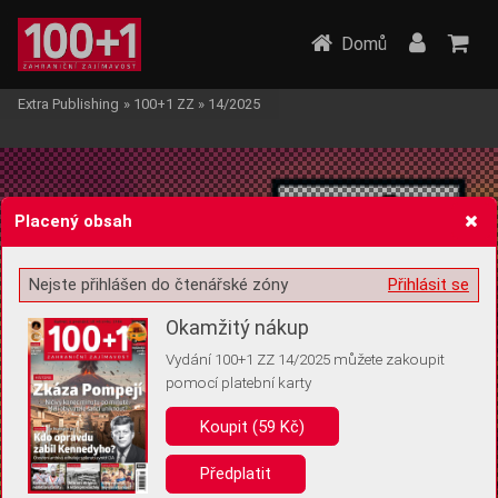
Domů
Extra Publishing
»
100+1 ZZ
»
14/2025
Placený obsah
Nejste přihlášen do čtenářské zóny
Přihlásit se
Žádost o souhlas s ukládáním volitelných informací
Okamžitý nákup
Vydání 100+1 ZZ 14/2025 můžete zakoupit
pomocí platební karty
Pro základní fungování webu nepotřebujeme ukládat žádné informace
(tzv. cookies apod.). Rádi bychom vás ale požádali o souhlas s
Koupit (59 Kč)
uložením volitelných informací:
Předplatit
Anonymní unikátní ID