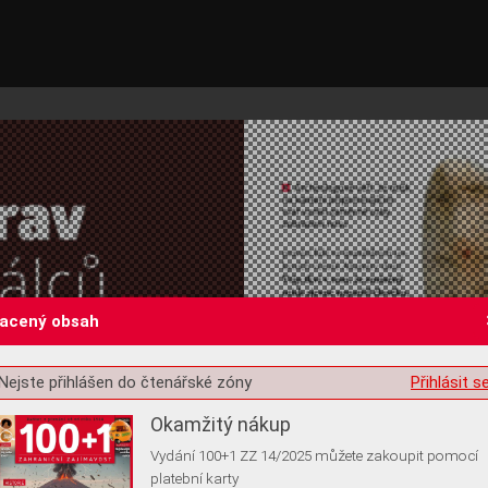
lacený obsah
st o souhlas s ukládáním volitelných informací
Nejste přihlášen do čtenářské zóny
Přihlásit s
Okamžitý nákup
Vydání 100+1 ZZ 14/2025 můžete zakoupit pomocí
platební karty