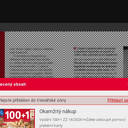
lacený obsah
st o souhlas s ukládáním volitelných informací
Nejste přihlášen do čtenářské zóny
Přihlásit s
Okamžitý nákup
Vydání 100+1 ZZ 14/2024 můžete zakoupit pomocí
platební karty