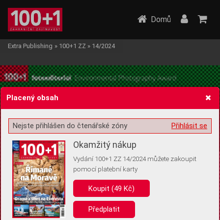
Domů
Extra Publishing
»
100+1 ZZ
»
14/2024
Placený obsah
Nejste přihlášen do čtenářské zóny
Přihlásit se
Žádost o souhlas s ukládáním volitelných informací
Okamžitý nákup
Vydání 100+1 ZZ 14/2024 můžete zakoupit
pomocí platební karty
Pro základní fungování webu nepotřebujeme ukládat žádné informace
(tzv. cookies apod.). Rádi bychom vás ale požádali o souhlas s
Koupit (49 Kč)
uložením volitelných informací:
Předplatit
Anonymní unikátní ID