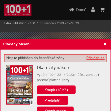
Domů
Extra Publishing
»
100+1 ZZ
»
Ročník 2023
»
14/2023
Placený obsah
Nejste přihlášen do čtenářské zóny
Přihlásit se
Žádost o souhlas s ukládáním volitelných informací
Okamžitý nákup
Vydání 100+1 ZZ 14/2023 můžete zakoupit
pomocí platební karty
Koupit (49 Kč)
Pro základní fungování webu nepotřebujeme ukládat žádné informace
(tzv. cookies apod.). Rádi bychom vás ale požádali o souhlas s
uložením volitelných informací:
Předplatit
Anonymní unikátní ID
Koupit archiv