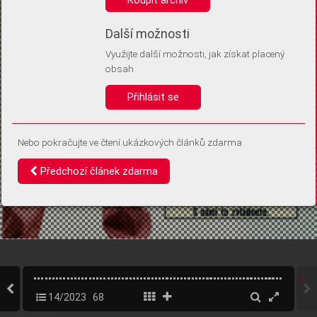
Díky němu příště poznáme, že se jedná o stejné zařízení, a
budeme tak moci přesněji vyhodnotit návštěvnost.
Identifikátor je zcela anonymní.
Další možnosti
Využijte další možnosti, jak získat placený
Vaše souhlasy a odmítnutí si ukládáme do vašeho zařízení, abychom se
obsah
vás už příště znovu neptali. Můžete je kdykoli později upravit ve Správě
cookies
Přihlásit se
Souhlasím
Odmítám
Nebo pokračujte ve čtení ukázkových článků zdarma
Předchozí článek zdarma
14/2023
68