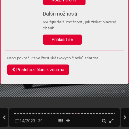
Díky němu příště poznáme, že se jedná o stejné zařízení, a
budeme tak moci přesněji vyhodnotit návštěvnost.
Identifikátor je zcela anonymní.
Další možnosti
Využijte další možnosti, jak získat placený
Vaše souhlasy a odmítnutí si ukládáme do vašeho zařízení, abychom se
obsah
vás už příště znovu neptali. Můžete je kdykoli později upravit ve Správě
cookies
Přihlásit se
Souhlasím
Odmítám
Nebo pokračujte ve čtení ukázkových článků zdarma
Předchozí článek zdarma
14/2023
39