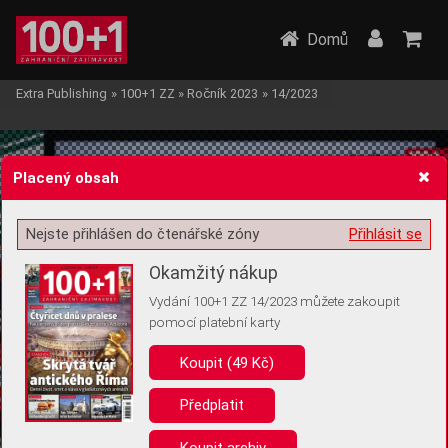
Domů
Extra Publishing
»
100+1 ZZ
»
Ročník 2023
»
14/2023
Placený obsah
Nejste přihlášen do čtenářské zóny
Přihlásit se
Žádost o souhlas s ukládáním volitelných informací
Okamžitý nákup
Vydání 100+1 ZZ 14/2023 můžete zakoupit
pomocí platební karty
Koupit (49 Kč)
Pro základní fungování webu nepotřebujeme ukládat žádné informace
(tzv. cookies apod.). Rádi bychom vás ale požádali o souhlas s
uložením volitelných informací:
Předplatit
Anonymní unikátní ID
Koupit archiv