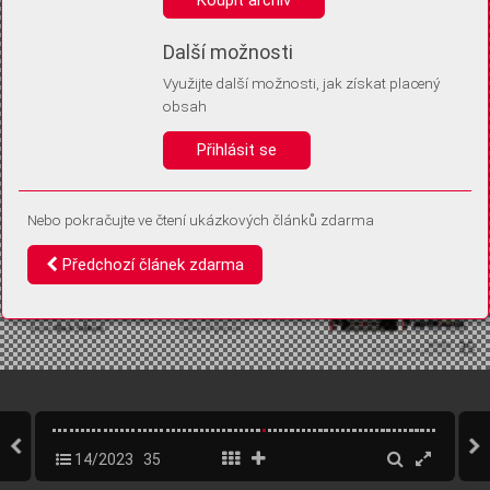
Díky němu příště poznáme, že se jedná o stejné zařízení, a
budeme tak moci přesněji vyhodnotit návštěvnost.
Identifikátor je zcela anonymní.
Další možnosti
Využijte další možnosti, jak získat placený
Vaše souhlasy a odmítnutí si ukládáme do vašeho zařízení, abychom se
obsah
vás už příště znovu neptali. Můžete je kdykoli později upravit ve Správě
cookies
Přihlásit se
Souhlasím
Odmítám
Nebo pokračujte ve čtení ukázkových článků zdarma
Předchozí článek zdarma
14/2023
35