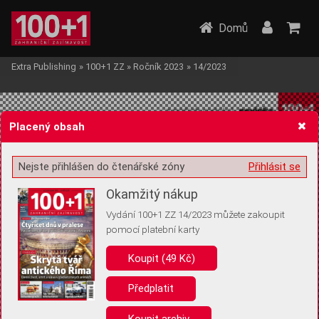
Domů
Extra Publishing
»
100+1 ZZ
»
Ročník 2023
»
14/2023
Placený obsah
Nejste přihlášen do čtenářské zóny
Přihlásit se
Žádost o souhlas s ukládáním volitelných informací
Okamžitý nákup
Vydání 100+1 ZZ 14/2023 můžete zakoupit
pomocí platební karty
Koupit (49 Kč)
Pro základní fungování webu nepotřebujeme ukládat žádné informace
(tzv. cookies apod.). Rádi bychom vás ale požádali o souhlas s
uložením volitelných informací:
Předplatit
Anonymní unikátní ID
Koupit archiv