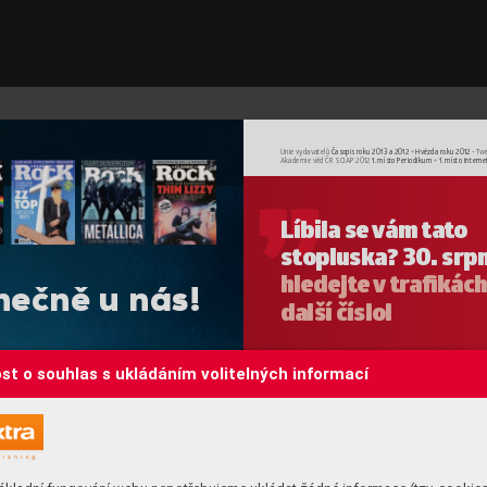
Unie vydavatelů 
Časopis roku 2013 a 2012 
+ 
Hvěz
da roku 2012 
T
we
•
Akademie věd ČR SCIAP
 2012 
1. místo
Periodikum
 + 
1. místo
Interne
Líbila 
se vám tato 
stopluska? 30. srpn
hledejte v
 traﬁkách
nečně 
u 
nás!
další číslo!
st o souhlas s ukládáním volitelných informací
V
ážení čtenáři,
jemu
či n
jedno znevyčerpatelných témat pr
o věd
-
čast
ce, kuchaře, lifestylo
vé magazíny ivětšinu 
zumn
znás, obyčejný
ch smrtelníků, představuje 
rodi
jídlo. Za co b
y náš život stál, kdybychom 
zené
si nemohli vychutnat lahodné šťavnaté 
vás 
sousto? Ano, existují itací, kteří na stravu 
poku