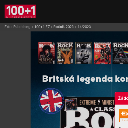
Extra Publishing
»
100+1 ZZ
»
Ročník 2023
»
14/2023
Britsk
á 
legenda 
k
o
Žádo