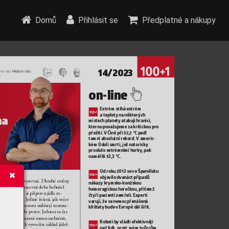
Domů
Přihlásit se
Předplatné a nákupy
14/2023
et roku
 Médium roku
t
on-line
Extrém stíhá extrém 
a teploty
 na některých 
a 
místech planety atakují hranici, 
kterou pov
ažujeme za kritickou pr
o 
 
přežití. 
V Číně při 52,2 °C padl 
tamní absolutní rek
ord. 
V americ
-
kém Údolí smrti, jež no
toricky 
proslulo extrémními horky
, pak 
naměřili 53,3 °C.
Od roku 2013 se 
ve Španělsku 
objevilo dvanáct případů 
ž se máloco vyrovná. Dlouhé směny 
nákazy krymsk
o-konžsk
ou 
epravidelná pracovní doba bohužel 
hemoragickou hor
ečkou, přič
emž 
o znemožňují si přípravu jídla ro
-
čtyři pacienti zemřeli. Experti 
ě načasovat. J
ediné ř
ešení, jak večer 
varují, že se nemoc př
enášená 
nu nakrmit, potom nabízejí rozmra
-
klíšťaty bude 
v E
vropě dál šířit.
 potraviny
. Ale pozor: Jednou za čas 
sice může instantní menu zachránit, 
Roboti b
y 
vládli efektivněji 
d si zněj však vytvoříte základ jídel
-
než lidé, proti svým 
tvůrcům 