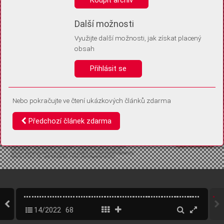
Díky němu příště poznáme, že se jedná o stejné zařízení, a
budeme tak moci přesněji vyhodnotit návštěvnost.
Identifikátor je zcela anonymní.
Další možnosti
Využijte další možnosti, jak získat placený
Vaše souhlasy a odmítnutí si ukládáme do vašeho zařízení, abychom se
obsah
vás už příště znovu neptali. Můžete je kdykoli později upravit ve Správě
cookies
Přihlásit se
Souhlasím
Odmítám
Nebo pokračujte ve čtení ukázkových článků zdarma
Předchozí článek zdarma
14/2022
68