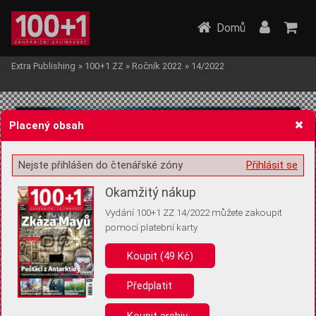
Domů
Extra Publishing
»
100+1 ZZ
»
Ročník 2022
»
14/2022
Placený obsah
Nejste přihlášen do čtenářské zóny
Přihlásit se
Žádost o souhlas s ukládáním volitelných informací
Okamžitý nákup
Vydání 100+1 ZZ 14/2022 můžete zakoupit
pomocí platební karty
Koupit (49 Kč)
Pro základní fungování webu nepotřebujeme ukládat žádné informace
(tzv. cookies apod.). Rádi bychom vás ale požádali o souhlas s
uložením volitelných informací:
Předplatit
Anonymní unikátní ID
Koupit archiv