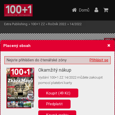
Domů
Extra Publishing
»
100+1 ZZ
»
Ročník 2022
»
14/2022
Placený obsah
Nejste přihlášen do čtenářské zóny
Přihlásit se
Žádost o souhlas s ukládáním volitelných informací
Okamžitý nákup
Vydání 100+1 ZZ 14/2022 můžete zakoupit
pomocí platební karty
Koupit (49 Kč)
Pro základní fungování webu nepotřebujeme ukládat žádné informace
(tzv. cookies apod.). Rádi bychom vás ale požádali o souhlas s
uložením volitelných informací:
Předplatit
Anonymní unikátní ID
Koupit archiv