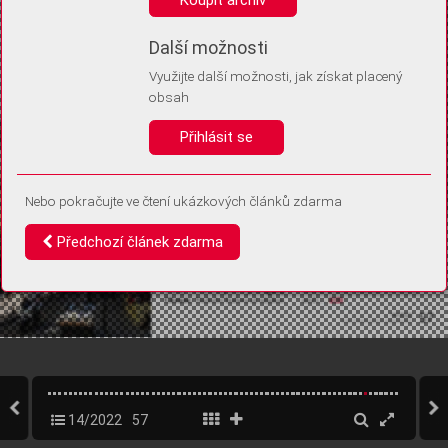
Díky němu příště poznáme, že se jedná o stejné zařízení, a
budeme tak moci přesněji vyhodnotit návštěvnost.
Identifikátor je zcela anonymní.
Další možnosti
Využijte další možnosti, jak získat placený
Vaše souhlasy a odmítnutí si ukládáme do vašeho zařízení, abychom se
obsah
vás už příště znovu neptali. Můžete je kdykoli později upravit ve Správě
cookies
Přihlásit se
Souhlasím
Odmítám
Nebo pokračujte ve čtení ukázkových článků zdarma
Předchozí článek zdarma
14/2022
57